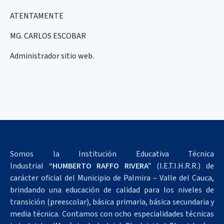
ATENTAMENTE
MG. CARLOS ESCOBAR
Administrador sitio web.
Somos la Institución Educativa Técnica
Industrial
“HUMBERTO RAFFO RIVERA”
(I.E.T.I.H.R.R.) de
carácter oficial del Municipio de Palmira – Valle del Cauca,
brindando una educación de calidad para los niveles de
transición (preescolar), básica primaria, básica secundaria y
media técnica. Contamos con ocho especialidades técnicas