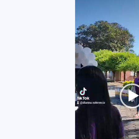
de
vídeo