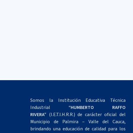
Somos la Institución Educativa Técnica
Industrial
“HUMBERTO RAFFO
RIVERA”
(I.E.T.I.H.R.R.) de carácter oficial del
Municipio de Palmira – Valle del Cauca,
brindando una educación de calidad para los